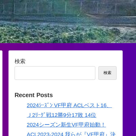
検索
検索
Recent Posts
2024ｼｰｽﾞﾝ VF甲府 ACLベスト16、
Ｊ2ﾘｰｸﾞ戦12勝9分17敗 14位
2024シーズン新生VF甲府始動！
ACL2023-2024 我らが『VF甲府』決