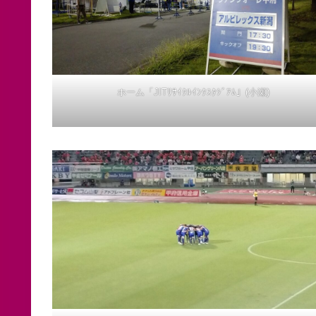
ホーム「JITﾘｻｲｸﾙｲﾝｸｽﾀｼﾞｱﾑ」(小瀬)