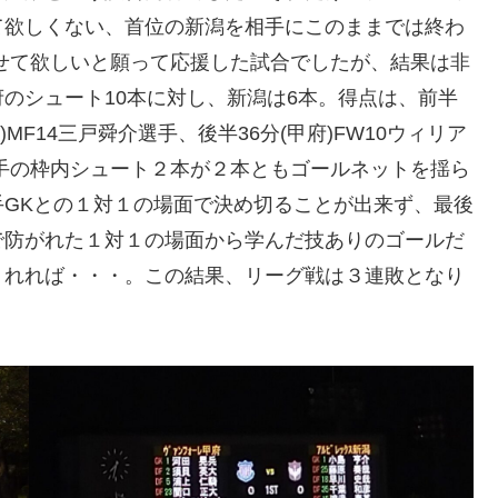
て欲しくない、首位の新潟を相手にこのままでは終わ
せて欲しいと願って応援した試合でしたが、結果は非
のシュート10本に対し、新潟は6本。得点は、前半
潟)MF14三戸舜介選手、後半36分(甲府)FW10ウィリア
手の枠内シュート２本が２本ともゴールネットを揺ら
GKとの１対１の場面で決め切ることが出来ず、最後
で防がれた１対１の場面から学んだ技ありのゴールだ
くれれば・・・。この結果、リーグ戦は３連敗となり