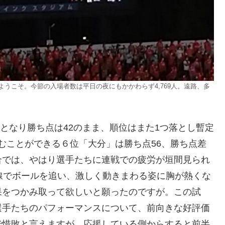
うこそ。今節の入場者数は平日の夜にもかかわらず4,769人。遠路、多
敗となり勝ち点は42のまま、順位はまた1つ落とし暫定
むことができる６位「大分」は勝ち点56、勝ち点差
合では、やはり選手たちに連戦での疲労が垣間見られ
線でボールを追い、激しく動きまわる姿に胸が熱くな
果をつかみ取って欲しいと願ったのですが。この試
選手たちのパフォーマンスについて、前向きな好評価
で惜敗と言えますが、応援している側からすると前半