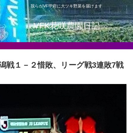
我らがVF甲府に大ツキ野菜を届けます
VFK花咲農園日記
ホーム新潟戦１－２惜敗、リーグ戦3連敗7戦