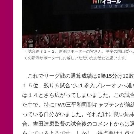
・試合終了１－２。新潟サポーターの皆さん、甲斐の国山梨へよ
くの新潟サポーターにお越しいただいたお陰だと思います。
これでリーグ戦の通算成績は9勝15分け12
１５位。残り６試合でJ１参入プレーオフへ進
は１４とさら広がってしまいました。この試
た中で、特にFW9三平和司副キャプテンが前
っている自分がいました。それだけに良い結
合、吉田達磨監督の試合後のコメントからは
をしているようです。しかし、得点差は１点