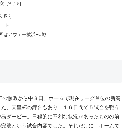
次
振り返り
ポート
 次回はアウェー横浜FC戦
大宮の惨敗から中３日、ホームで現在リーグ首位の新潟
した。天皇杯の舞台もあり、１６日間で５試合を戦う
中島ダービー。日程的に不利な状況があったものの前
の完敗という試合内容でした。それだけに、ホームで