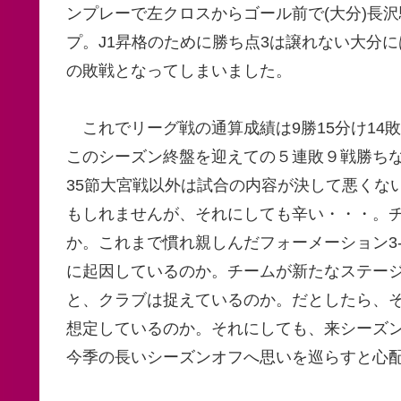
ンプレーで左クロスからゴール前で(大分)長
プ。J1昇格のために勝ち点3は譲れない大分
の敗戦となってしまいました。
これでリーグ戦の通算成績は9勝15分け14
このシーズン終盤を迎えての５連敗９戦勝ち
35節大宮戦以外は試合の内容が決して悪くな
もしれませんが、それにしても辛い・・・。
か。これまで慣れ親しんだフォーメーション3-4-2-
に起因しているのか。チームが新たなステー
と、クラブは捉えているのか。だとしたら、
想定しているのか。それにしても、来シーズ
今季の長いシーズンオフへ思いを巡らすと心