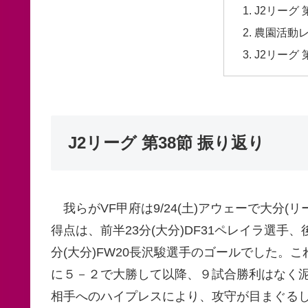
J2リーグ 
農園活動レ
J2リーグ 
J2リーグ 第38節 振り返り
我らがVF甲府は9/24(土)アウェーで大分
得点は、前半23分(大分)DF31ペレイラ選手、後
分(大分)FW20長沢駿選手のゴールでした。こ
に５－２で大勝して以降、９試合勝利はなく
相手へのハイプレスにより、攻守が目まぐる