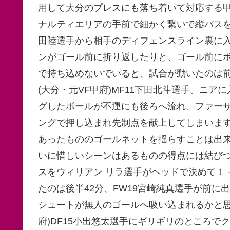
用して大分のプレスにも落ち着いて対応する
ナルティエリアの手前で細かく繋いで縦パスを入
田陸選手から相手のディフェンスライン裏に入
ンがゴール前に折り返したりと、ゴール前に
で持ち込めないでいると、試合が動いたのは前
(大分・元VF甲府)MF11下田北斗選手。ニ
グしたボールが不運にも後ろへ流れ、ファーサイ
ングで押し込まれ先制点を献上してしまいま
あったもののゴールネットを揺らすことは出
いに惜しいシーンはあるものの得点には結びつ
スをウィリアン リラ選手がヘッドで決めて１
たのは後半42分、FW19宮崎純真選手が前に
シュートが無人のゴールへ吸い込まれるかと思
府)DF15小出悠太選手にギリギリのところで