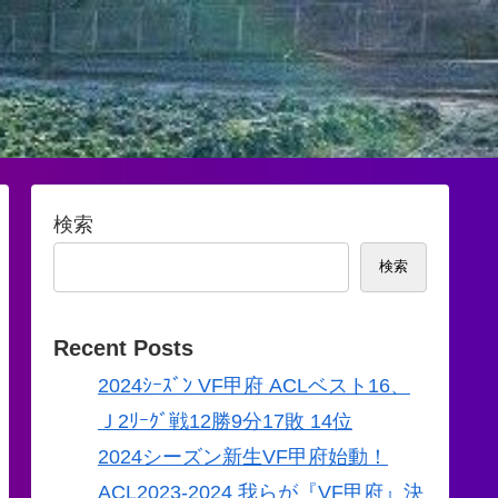
検索
検索
Recent Posts
2024ｼｰｽﾞﾝ VF甲府 ACLベスト16、
Ｊ2ﾘｰｸﾞ戦12勝9分17敗 14位
2024シーズン新生VF甲府始動！
ACL2023-2024 我らが『VF甲府』決