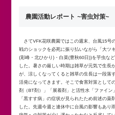
農園活動レポート ~害虫対策~
さてVFK花咲農園ではこの週末、台風15号の
戦のショックを必死に振り払いながら「大ツキ野菜」
(彩峰・北ひかり)・白菜(豊秋60日))を芋
した。暑さの厳しい時期は雑草が元気で生長
が、涼しくなってくると雑草の生長は一段落
活発になってきます。そこで食害対策として
剤（BT剤）」「展着剤」と活性水「ファイン
「黒すす病」の症状が見られたため前述の薬
した。先週今週と連休中に台風の影響もあり
病気への対策が少し遅かったかなと反省してい