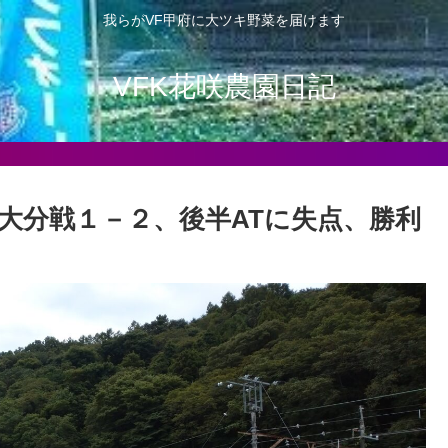
我らがVF甲府に大ツキ野菜を届けます
VFK花咲農園日記
アウェー大分戦１－２、後半ATに失点、勝利