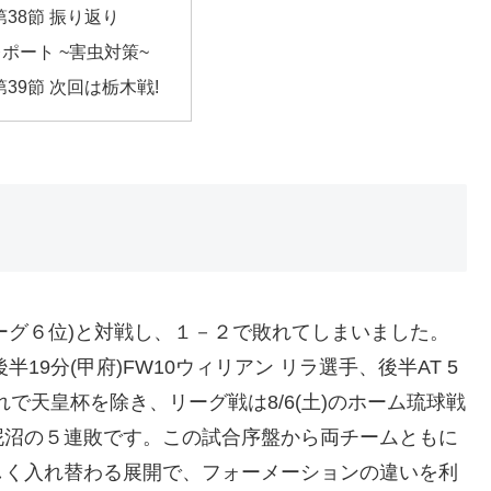
第38節 振り返り
ポート ~害虫対策~
第39節 次回は栃木戦!
(リーグ６位)と対戦し、１－２で敗れてしまいました。
半19分(甲府)FW10ウィリアン リラ選手、後半AT 5
れで天皇杯を除き、リーグ戦は8/6(土)のホーム琉球戦
泥沼の５連敗です。この試合序盤から両チームともに
しく入れ替わる展開で、フォーメーションの違いを利