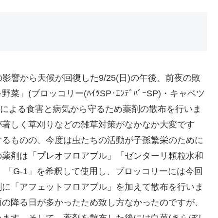
影響から天候が回復した9/25(日)の午後、前夜の敗
(ブロッコリー(ﾊｲﾂSP･ｴﾝﾃﾞﾊﾞｰSP)・キャベツ
虫などによる食害と病気から守るため薬剤の散布を行いま
が著しく草刈りなどの雑草対策がなかなか大変です
するものの、今度は虫たちの活動が子孫繁栄のために
の薬剤は「プレオフロアブル」「ゼンターリ顆粒水和
」「G-1」を希釈して使用し、ブロッコリーには今回
剤に「アフェットフロアブル」を加えて散布を行いま
雨の降る日が多かったため致し方なかったのですが、
ます。そして、薬剤を散布した後には白菜(きらぼし