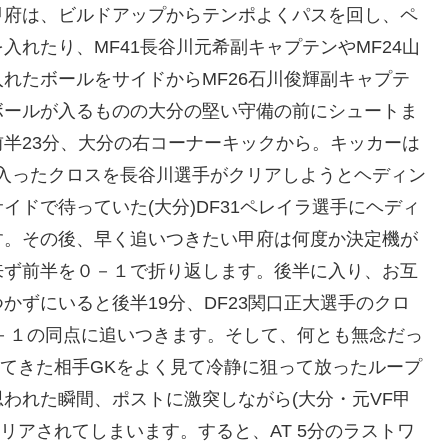
甲府は、ビルドアップからテンポよくパスを回し、ペ
れたり、MF41長谷川元希副キャプテンやMF24山
れたボールをサイドからMF26石川俊輝副キャプテ
ボールが入るものの大分の堅い守備の前にシュートま
半23分、大分の右コーナーキックから。キッカーは
アに入ったクロスを長谷川選手がクリアしようとヘディン
ドで待っていた(大分)DF31ペレイラ選手にヘディ
す。その後、早く追いつきたい甲府は何度か決定機が
来ず前半を０－１で折り返します。後半に入り、お互
かずにいると後半19分、DF23関口正大選手のクロ
－１の同点に追いつきます。そして、何とも無念だっ
出てきた相手GKをよく見て冷静に狙って放ったループ
われた瞬間、ポストに激突しながら(大分・元VF甲
クリアされてしまいます。すると、AT 5分のラストワ