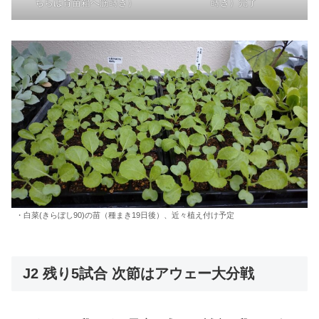
ちらは育苗箱へ筋蒔き）
蒔き）完了
・白菜(きらぼし90)の苗（種まき19日後）、近々植え付け予定
J2 残り5試合 次節はアウェー大分戦