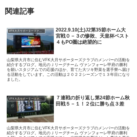
関連記事
2022.9.10(土)J2第35節ホーム大
VFK大月サポーターズクラブ
宮戦０－３の惨敗、天皇杯ベスト
４もPO圏は絶望的に
山梨県大月市に住むVFK大月サポーターズクラブのメンバーの活動を
紹介するブログ。地元のＪリーグチーム ヴァンフォーレ甲府の勝利
を願いスタジアムでの応援のほか、育てた大ツキ野菜を選手寮へ届け
る活動をしています。この活動は２０２２シーズンで１３年目になり
ました。
７連戦の折り返し第24節ホーム秋
VFK大月サポーターズクラブ
田戦５－１！２位に勝ち点３差
山梨県大月市に住むVFK大月サポーターズクラブのメンバーの活動を
紹介するブログ。地元のＪリーグチーム ヴァンフォーレ甲府の勝利