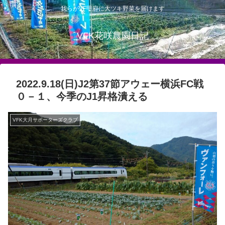
我らがVF甲府に大ツキ野菜を届けます
VFK花咲農園日記
2022.9.18(日)J2第37節アウェー横浜FC戦
０－１、今季のJ1昇格潰える
VFK大月サポーターズクラブ