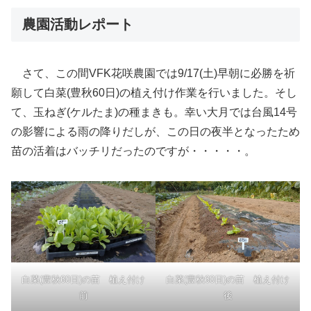
農園活動レポート
さて、この間VFK花咲農園では9/17(土)早朝に必勝を祈
願して白菜(豊秋60日)の植え付け作業を行いました。そし
て、玉ねぎ(ケルたま)の種まきも。幸い大月では台風14号
の影響による雨の降りだしが、この日の夜半となったため
苗の活着はバッチリだったのですが・・・・・。
白菜(豊秋60日)の苗 植え付け
白菜(豊秋60日)の苗 植え付け
前
後