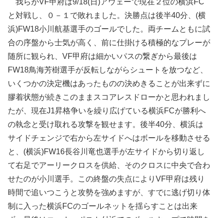
我らがVF甲府は9/18(日)アウェーで現在２位の横浜FC
と対戦し、０－１で敗れました。決勝点は後半40分、(横
浜)FW18小川航基選手のゴールでした。両チームともに試
合の序盤から士気が高く、前に仕掛ける積極的なプレーが
随所に観られ、VF甲府は細かいパスの繋ぎから最後は
FW18鳥海芳樹選手が反転しながらシュートを放つなど、
いくつかの決定機はあったものの決めきることが出来ずに
膠着状態が続きこのままスコアレスドローかと思われまし
たが、現在J1昇格争いを繰り広げている横浜FCが勝利へ
の執念と受け取れる攻撃を観せます。後半40分、横浜は
サイドチェンジで右から左サイドへはボールを移動させる
と、(横浜)FW16長谷川竜也選手が左サイドから切り返し
て右足でアーリークロスを供給、そのクロスに中央で合わ
せたのが小川選手。この終盤の失点によりVF甲府は残り
時間で追いつこうと攻勢を強めますが、すでに逃げ切り体
制に入った横浜FCのゴールネットを揺らすことは出来