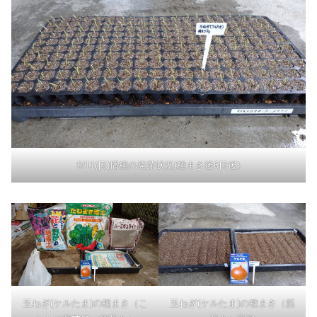
9/11(日)播種の発芽状況(種まき後6日後)
玉ねぎ(ケルたま)の種まき（こ
玉ねぎ(ケルたま)の種まき（筋