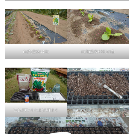
白菜(豊秋60日)
白菜(豊秋60日)の苗
玉ねぎ(ケルたま)の種まき