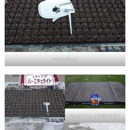
9/17(土)種まき
玉ねぎ(ケルたま)の種まき完了