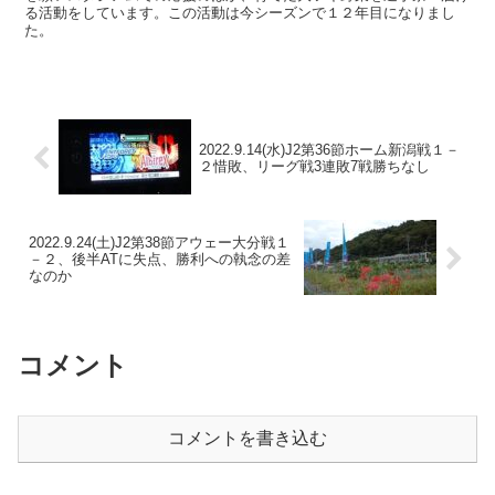
る活動をしています。この活動は今シーズンで１２年目になりまし
た。
2022.9.14(水)J2第36節ホーム新潟戦１－
２惜敗、リーグ戦3連敗7戦勝ちなし
2022.9.24(土)J2第38節アウェー大分戦１
－２、後半ATに失点、勝利への執念の差
なのか
コメント
コメントを書き込む