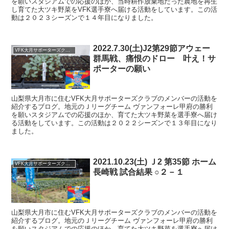
を願いスタジアムでの応援のほか、当時耕作放棄地だった農地を再生
し育てた大ツキ野菜をVFK選手寮へ届ける活動をしています。この活
動は２０２３シーズンで１４年目になりました。
2022.7.30(土)J2第29節アウェー
VFK大月サポーターズクラブ
群馬戦、痛恨のドロー 叶え！サ
ポーターの願い
山梨県大月市に住むVFK大月サポーターズクラブのメンバーの活動を
紹介するブログ。地元のＪリーグチーム ヴァンフォーレ甲府の勝利
を願いスタジアムでの応援のほか、育てた大ツキ野菜を選手寮へ届け
る活動をしています。この活動は２０２２シーズンで１３年目になり
ました。
2021.10.23(土) Ｊ2 第35節 ホーム
VFK大月サポーターズクラブ
長崎戦 試合結果 ○２－１
山梨県大月市に住むVFK大月サポーターズクラブのメンバーの活動を
紹介するブログ。地元のＪリーグチーム ヴァンフォーレ甲府の勝利
を願いスタジアムでの応援のほか、育てた大ツキ野菜を選手寮へ届け