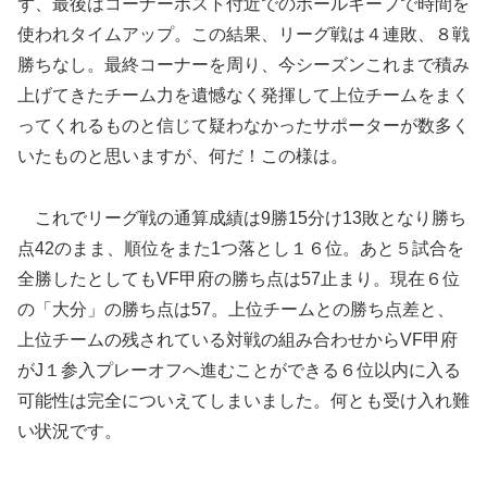
ず、最後はコーナーポスト付近でのボールキープで時間を
使われタイムアップ。この結果、リーグ戦は４連敗、８戦
勝ちなし。最終コーナーを周り、今シーズンこれまで積み
上げてきたチーム力を遺憾なく発揮して上位チームをまく
ってくれるものと信じて疑わなかったサポーターが数多く
いたものと思いますが、何だ！この様は。
これでリーグ戦の通算成績は9勝15分け13敗となり勝ち
点42のまま、順位をまた1つ落とし１６位。あと５試合を
全勝したとしてもVF甲府の勝ち点は57止まり。現在６位
の「大分」の勝ち点は57。上位チームとの勝ち点差と、
上位チームの残されている対戦の組み合わせからVF甲府
がJ１参入プレーオフへ進むことができる６位以内に入る
可能性は完全についえてしまいました。何とも受け入れ難
い状況です。