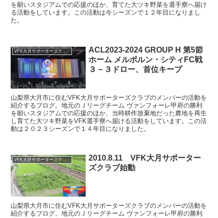
を願いスタジアムでの応援のほか、育てた大ツキ野菜を選手寮へ届け
る活動をしています。この活動は今シーズンで１２年目になりまし
た。
ACL2023-2024 GROUP H 第5節
VFK大月サポーターズクラブ
ホーム メルボルン・シティFC戦
３－３ドロー、首位キープ
山梨県大月市に住むVFK大月サポーターズクラブのメンバーの活動を
紹介するブログ。地元のＪリーグチーム ヴァンフォーレ甲府の勝利
を願いスタジアムでの応援のほか、当時耕作放棄地だった農地を再生
し育てた大ツキ野菜をVFK選手寮へ届ける活動をしています。この活
動は２０２３シーズンで１４年目になりました。
2010.8.11 VFK大月サポーター
VFK大月サポーターズクラブ
ズクラブ始動
山梨県大月市に住むVFK大月サポーターズクラブのメンバーの活動を
紹介するブログ。地元のＪリーグチーム ヴァンフォーレ甲府の勝利