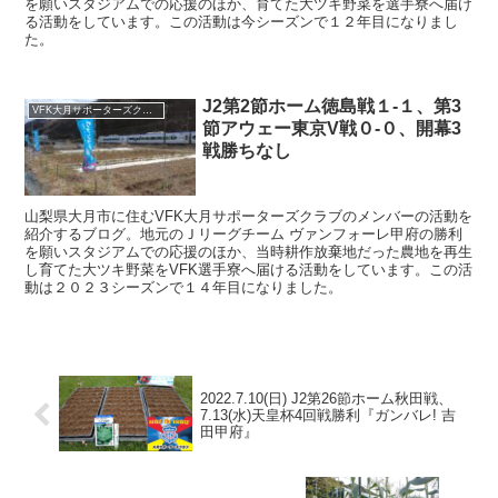
を願いスタジアムでの応援のほか、育てた大ツキ野菜を選手寮へ届け
る活動をしています。この活動は今シーズンで１２年目になりまし
た。
J2第2節ホーム徳島戦１-１、第3
VFK大月サポーターズクラブ
節アウェー東京V戦０-０、開幕3
戦勝ちなし
山梨県大月市に住むVFK大月サポーターズクラブのメンバーの活動を
紹介するブログ。地元のＪリーグチーム ヴァンフォーレ甲府の勝利
を願いスタジアムでの応援のほか、当時耕作放棄地だった農地を再生
し育てた大ツキ野菜をVFK選手寮へ届ける活動をしています。この活
動は２０２３シーズンで１４年目になりました。
2022.7.10(日) J2第26節ホーム秋田戦、
7.13(水)天皇杯4回戦勝利『ガンバレ! 吉
田甲府』