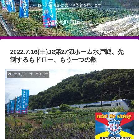
我らがVF甲府に大ツキ野菜を届けます
VFK花咲農園日記
2022.7.16(土)J2第27節ホーム水戸戦、先
制するもドロー、もう一つの敵
VFK大月サポーターズクラブ