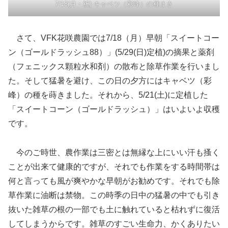
7/18(月・祝) キャベツ（彩峰）の種まき
さて、VFK花咲農園では7/18（月）早朝「スイートコー
ン（ゴールドラッシュ88）」(5/29(日)定植)の摘果と薬剤
（フェニックス顆粒水和剤）の散布と除草作業を行いまし
た。そして猛暑を避け、この日の夕方にはキャベツ（彩
峰）の種を蒔きました。それから、5/21(土)に定植した
「スイートコーン（ゴールドラッシュ）」はいよいよ収穫
です。
今のご時世、農作業は三密とは無縁な上にいい汗も搔く
ことが出来て健康的ですが、それでも作業をする時間帯は
何と言っても風が爽やかな早朝がお勧めです。それでも除
草作業に油断は禁物。この時季の日中の猛暑の中でも引き
抜いた雑草の根の一部でも土に触れていると枯れずに復活
してしまうからです。雑草のすごい生命力、かくありたい