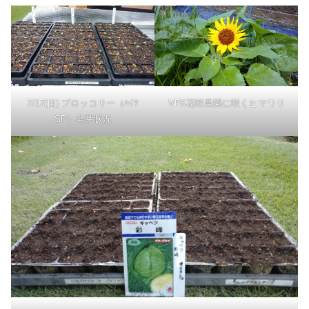
7/17(日) ブロッコリー（ﾊｲﾂ
VFK花咲農園に咲くヒマワリ
SP）発芽状況