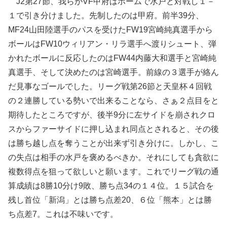
J2第27節、我らがVF甲府はホームで水戸と対戦し１－
１で引き分けました。先制したのは甲府。前半39分、
MF24山田陸選手のパスを受けたFW19宮崎純真選手から
ボールはFW10ウィリアン・リラ選手へ渡りシュート、弾
かれたボールに反応したのはFW44内藤大和選手と宮崎純
真選手、そして決めたのは宮崎選手。前線の３選手が絡ん
だ見事なゴールでした。リーグ戦第26節と天皇杯４回戦
の２連勝している勢いで出来ることなら、さぁ２点目をと
期待したところですが、後半9分に左サイドを崩されクロ
スからファーサイドに押し込まれ同点とされると、その後
は勝ち越し点を奪うことが出来ず引き分けに。しかし、こ
の失点は相手の水戸を褒めるべきか。それにしても貪欲に
複数得点を狙って欲しいと願います。これでリーグ戦の通
算成績は8勝10分け9敗、勝ち点34の１４位。１５試合を
残し首位「新潟」とは勝ち点差20、６位「熊本」とは勝
ち点差7。これは不味いです。