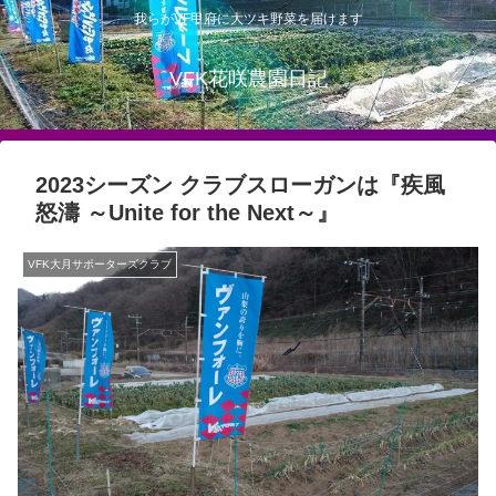
我らがVF甲府に大ツキ野菜を届けます
VFK花咲農園日記
2023シーズン クラブスローガンは『疾風
怒濤 ～Unite for the Next～』
VFK大月サポーターズクラブ