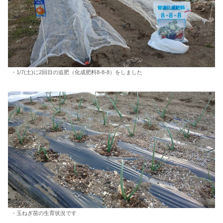
・1/7(土)に2回目の追肥（化成肥料8-8-8）をしました
・玉ねぎ苗の生育状況です