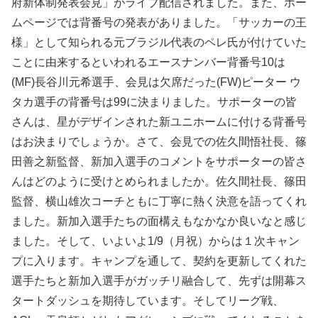
府新体制発表会見」がライブ配信されました。また、ホー
ムページでは背番号の発表がありました。「サッカーの王
様」として知られる元ブラジル代表のペレ氏が付けていた
ことに由来するといわれるエースナンバー背番号10は
(MF)長谷川元希選手、会見は欠席だった(FW)ピーター ウ
タカ選手の背番号は99に決まりました。サポーターの皆
さんは、星がデザインされた新ユニホームに付ける背番号
はお決まりでしょうか。さて、会見での佐久間悟社長、篠
田善之新監督、新加入選手のコメントをサポーターの皆さ
んはどのように受けとめられましたか。佐久間社長、篠田
監督、横山雄次コーチともに丁寧に熱く決意を語ってくれ
ました。新加入選手たちの面構えもなかなか良いなと感じ
ました。そして、いよいよ1/9（月祝）からは１次キャン
プに入ります。キャンプを通して、契約を更新してくれた
選手たちと新加入選手がガッチリ融合して、先ずは開幕ス
タートダッシュを期待しています。そしてリーグ戦、