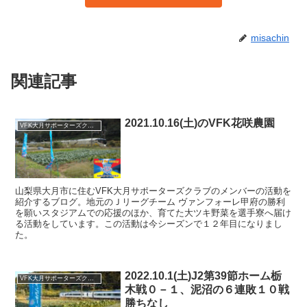
misachin
関連記事
2021.10.16(土)のVFK花咲農園
VFK大月サポーターズクラブ
山梨県大月市に住むVFK大月サポーターズクラブのメンバーの活動を
紹介するブログ。地元のＪリーグチーム ヴァンフォーレ甲府の勝利
を願いスタジアムでの応援のほか、育てた大ツキ野菜を選手寮へ届け
る活動をしています。この活動は今シーズンで１２年目になりまし
た。
2022.10.1(土)J2第39節ホーム栃
VFK大月サポーターズクラブ
木戦０－１、泥沼の６連敗１０戦
勝ちなし