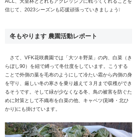
ACL、天皇杯とどれもアグレッシブに戦ってくれることを
信じて、2023シーズンも応援頑張っていきましょう❕
冬もやります 農園活動レポート
さて、VFK花咲農園では「大ツキ野菜」の内、白菜（き
らぼし90）を紐で縛って冬仕度をしています。こうする
ことで外側の葉を毛布のようにして冷たい霜から内側の身
を守り、厳しい冬の寒さを乗り越えて３月まで収穫ができ
るそうです。そして緑が少なくなる冬、鳥の被害を防ぐた
めに対策として不織布を白菜の他、キャベツ(彩峰・北ひ
かり)にも掛けています。