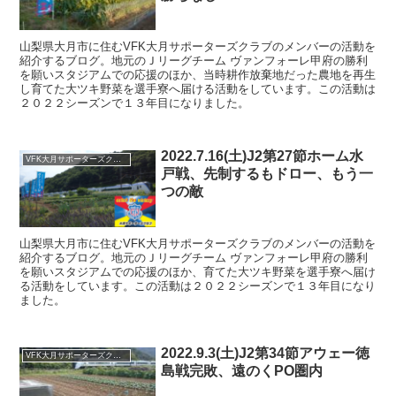
山梨県大月市に住むVFK大月サポーターズクラブのメンバーの活動を
紹介するブログ。地元のＪリーグチーム ヴァンフォーレ甲府の勝利
を願いスタジアムでの応援のほか、当時耕作放棄地だった農地を再生
し育てた大ツキ野菜を選手寮へ届ける活動をしています。この活動は
２０２２シーズンで１３年目になりました。
2022.7.16(土)J2第27節ホーム水
VFK大月サポーターズクラブ
戸戦、先制するもドロー、もう一
つの敵
山梨県大月市に住むVFK大月サポーターズクラブのメンバーの活動を
紹介するブログ。地元のＪリーグチーム ヴァンフォーレ甲府の勝利
を願いスタジアムでの応援のほか、育てた大ツキ野菜を選手寮へ届け
る活動をしています。この活動は２０２２シーズンで１３年目になり
ました。
2022.9.3(土)J2第34節アウェー徳
VFK大月サポーターズクラブ
島戦完敗、遠のくPO圏内